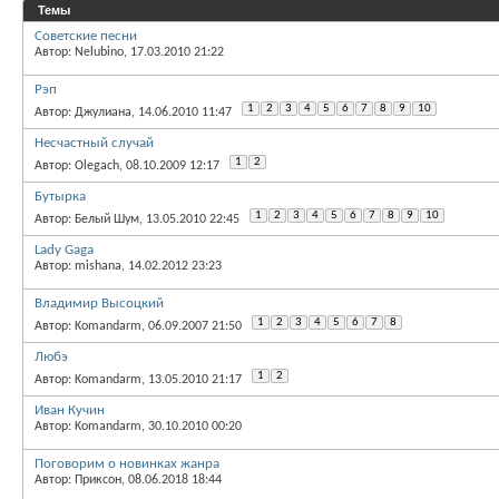
Темы
Советские песни
Автор: Nelubino, 17.03.2010 21:22
Рэп
1
2
3
4
5
6
7
8
9
10
Автор: Джулиана, 14.06.2010 11:47
Несчастный случай
1
2
Автор: Olegach, 08.10.2009 12:17
Бутырка
1
2
3
4
5
6
7
8
9
10
Автор: Белый Шум, 13.05.2010 22:45
Lady Gaga
Автор: mishana, 14.02.2012 23:23
Владимир Высоцкий
1
2
3
4
5
6
7
8
Автор: Komandarm, 06.09.2007 21:50
Любэ
1
2
Автор: Komandarm, 13.05.2010 21:17
Иван Кучин
Автор: Komandarm, 30.10.2010 00:20
Поговорим о новинках жанра
Автор: Приксон, 08.06.2018 18:44