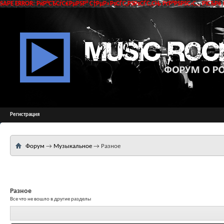
SAPE ERROR: РќР°СЂСѓС€РµРЅР° С†РµР»РѕСЃС‚РЅРѕСЃС‚СЊ РґР°РЅРЅС‹С… РїСЂРё 
Регистрация
Форум
→
Музыкальное
→
Разное
Разное
Все что не вошло в другие разделы