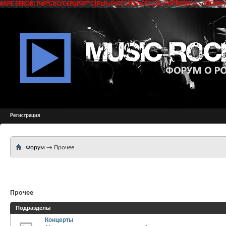
SAPE ERROR: РќР°СЂСѓС€РµРЅР° С†РµР»РѕСЃС‚РЅРѕСЃС‚СЊ РґР°РЅРЅС‹С… РїСЂРё 
Регистрация
Форум
→
Прочее
Прочее
Подразделы
Концерты