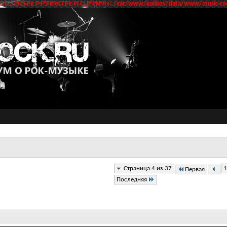
‹С… РїСЂРё Р·Р°РїРёСЃРё РІ С„Р°Р№Р»: /var/www/kulikov/data/www/music-roc
Страница 4 из 37
1
Первая
Последняя