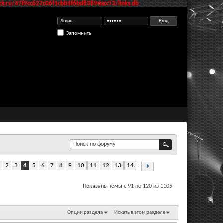
k.ru/47f9cc627c06f1cbb4f6bd8389dacc73/links.db
Запомнить
2
3
4
5
6
7
8
9
10
11
12
13
14
...
Показаны темы с 91 по 120 из 1105
Опции раздела
Искать в этом разделе