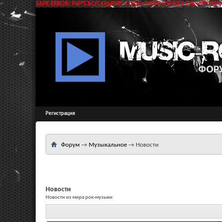
SAPE ERROR: РќР°СЂСѓС€РµРЅР° С†РµР»РѕСЃС‚РЅРѕСЃС‚СЊ РґР°РЅРЅС
Регистрация
Форум
→
Музыкальное
→
Новости
Новости
Новости из мира рок-музыки