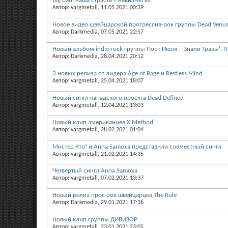
Big Ban: наша страсть – Хеви Метал!
Автор: vargmetall, 11.05.2021 00:39
Новое видео швейцарской прогрессив-рок группы Dead Venu
Автор: Darkmedia, 07.05.2021 22:57
Новый альбом indie rock группы Порт Июля - 'Знали Травы'. 
Автор: Darkmedia, 28.04.2021 20:12
3 новых релиза от лидера Age of Rage и Restless Mind
Автор: vargmetall, 25.04.2021 18:07
Новый сингл канадского проекта Dead Defined
Автор: vargmetall, 12.04.2021 13:03
Новый клип американцев X Method
Автор: vargmetall, 28.02.2021 01:04
Мистер Кто! и Anna Samoxa представили совместный сингл
Автор: vargmetall, 21.02.2021 14:35
Четвертый сингл Anna Samoxa
Автор: vargmetall, 07.02.2021 13:37
Новый релиз прог-рок швейцарцев The Rule
Автор: Darkmedia, 29.01.2021 17:36
Новый клип группы ДИВИЗОР
Автор: vargmetall, 23.01.2021 23:05