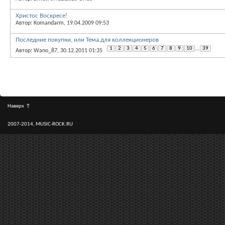
Христос Воскресе!
Автор: Komandarm, 19.04.2009 09:53
Последние покупки, или Тема для коллекционеров
1
2
3
4
5
6
7
8
9
10
...
39
Автор: Wano_87, 30.12.2011 01:35
Наверх
↑
2007-2014, MUSIC-ROCK.RU