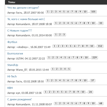
Темы
Что вы делали сегодня?
1
2
3
4
5
6
7
8
9
10
...
105
Автор: Гость, 28.07.2007 00:56
Те, кого с нами больше нет:(
1
2
3
4
5
6
7
8
9
10
...
33
Автор: Komandarm, 28.07.2008 18:38
С Новым годом!!!!
1
2
3
Автор: Komandarm, 01.01.2014 00:00
Футбол
1
2
3
4
5
6
7
8
9
10
...
152
Автор: -=Andrey=-, 16.06.2007 15:49
Болтология
1
2
3
4
5
6
7
8
9
10
...
229
Автор: ULTIM, 04.12.2007 22:22
StandUp
1
2
3
4
5
Автор: Wano_87, 18.05.2015 13:44
Hi-Tech
1
2
3
4
5
6
7
8
9
10
...
37
Автор: Гость, 03.02.2008 18:50
КВН
1
2
3
4
5
6
7
8
9
10
...
26
Автор: куп, 03.08.2007 13:36
С днем рождения!
1
2
3
4
5
6
7
8
9
10
...
68
Автор: Komandarm, 11.11.2008 00:07