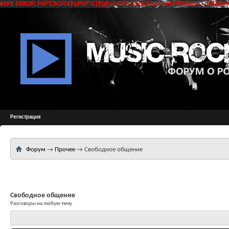
SAPE ERROR: РќР°СЂСѓС€РµРЅР° С†РµР»РѕСЃС‚РЅРѕСЃС‚СЊ РґР°РЅРЅС‹С… РїСЂРё 
Регистрация
Форум
→
Прочее
→
Свободное общение
Свободное общение
Разговоры на любую тему