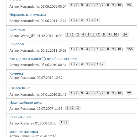
Хоккей
1
2
3
4
5
6
7
8
9
10
...
24
Автор: Komandarm, 06.05.2008 00:04
Нормальные мужики
1
2
3
4
5
6
Автор: Komandarm, 02.06.2011 17:29
Комиксы
1
2
3
4
5
6
7
8
9
10
...
24
Автор: Wano_87, 01.12.2014 16:30
Бейсбол
1
2
3
4
5
6
7
8
9
10
...
158
Автор: Komandarm, 10.11.2011 19:02
Кто где кого видел? (случайные встречи)
1
2
3
4
5
6
7
Автор: Komandarm, 08.06.2010 00:34
Коннект!
Автор: Ромашка, 02.07.2012 12:39
Стивен Кинг
1
2
3
4
5
6
7
8
9
10
...
22
Автор: Komandarm, 09.01.2010 21:42
Наши добрые дела
1
2
3
Автор: Ромашка, 12.07.2007 11:33
Реалити-шоу
1
2
Автор: Krace, 29.01.2008 18:58
Youtube-находки
Автор: Elwar, 07.12.2020 19:16