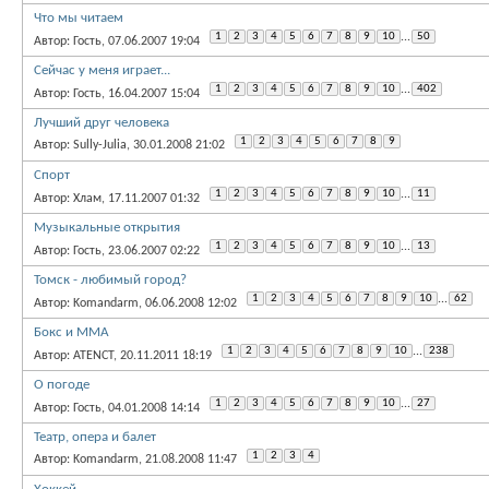
Что мы читаем
1
2
3
4
5
6
7
8
9
10
...
50
Автор: Гость, 07.06.2007 19:04
Сейчас у меня играет...
1
2
3
4
5
6
7
8
9
10
...
402
Автор: Гость, 16.04.2007 15:04
Лучший друг человека
1
2
3
4
5
6
7
8
9
Автор: Sully-Julia, 30.01.2008 21:02
Спорт
1
2
3
4
5
6
7
8
9
10
...
11
Автор: Хлам, 17.11.2007 01:32
Музыкальные открытия
1
2
3
4
5
6
7
8
9
10
...
13
Автор: Гость, 23.06.2007 02:22
Томск - любимый город?
1
2
3
4
5
6
7
8
9
10
...
62
Автор: Komandarm, 06.06.2008 12:02
Бокс и ММА
1
2
3
4
5
6
7
8
9
10
...
238
Автор: ATENCT, 20.11.2011 18:19
О погоде
1
2
3
4
5
6
7
8
9
10
...
27
Автор: Гость, 04.01.2008 14:14
Театр, опера и балет
1
2
3
4
Автор: Komandarm, 21.08.2008 11:47