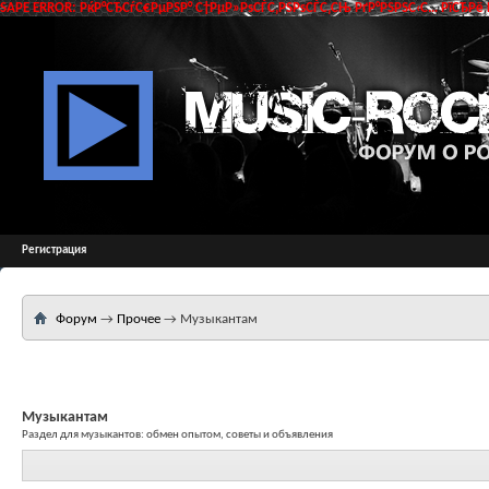
SAPE ERROR: РќР°СЂСѓС€РµРЅР° С†РµР»РѕСЃС‚РЅРѕСЃС‚СЊ РґР°РЅРЅС‹С… РїСЂРё 
Регистрация
Форум
→
Прочее
→
Музыкантам
Музыкантам
Раздел для музыкантов: обмен опытом, советы и объявления