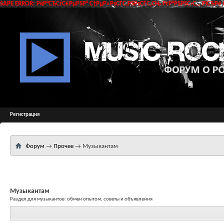
SAPE ERROR: РќР°СЂСѓС€РµРЅР° С†РµР»РѕСЃС‚РЅРѕСЃС‚СЊ РґР°РЅРЅС‹С… РїСЂРё 
Регистрация
Форум
→
Прочее
→
Музыкантам
Музыкантам
Раздел для музыкантов: обмен опытом, советы и объявления