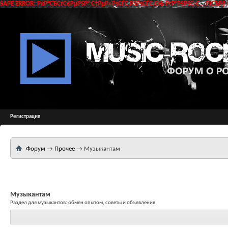
SAPE ERROR: РќР°СЂСѓС€РµРЅР° С†РµР»РѕСЃС‚РЅРѕСЃС‚СЊ РґР°РЅРЅС‹С… РїСЂРё 
Регистрация
Форум
→
Прочее
→
Музыкантам
Музыкантам
Раздел для музыкантов: обмен опытом, советы и объявления