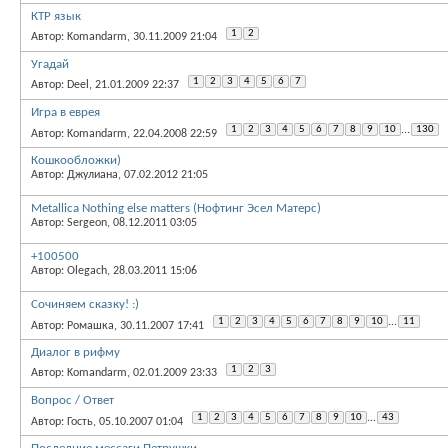
КТР язык
1
2
Автор: Komandarm, 30.11.2009 21:04
Угадай
1
2
3
4
5
6
7
Автор: Deel, 21.01.2009 22:37
Игра в еврея
1
2
3
4
5
6
7
8
9
10
...
130
Автор: Komandarm, 22.04.2008 22:59
Кошкообложки)
Автор: Джулиана, 07.02.2012 21:05
Metallica Nothing else matters (Нофтинг Эсел Матерс)
Автор: Sergeon, 08.12.2011 03:05
+100500
Автор: Olegach, 28.03.2011 15:06
Сочиняем сказку! :)
1
2
3
4
5
6
7
8
9
10
...
11
Автор: Ромашка, 30.11.2007 17:41
Диалог в рифму
1
2
3
Автор: Komandarm, 02.01.2009 23:33
Вопрос / Ответ
1
2
3
4
5
6
7
8
9
10
...
43
Автор: Гость, 05.10.2007 01:04