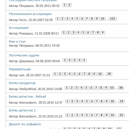
Последние мессаги Петрушки
1
2
Автор: Петрушка, 30.05.2011 00:42
Музыкальные ассоциации
1
2
3
4
5
6
7
8
9
10
...
152
Автор: Гость, 22.04.2007 02:26
Ассоциации
1
2
3
4
5
6
7
8
9
Автор: Ромашка, 11.02.2008 00:51
Кем я стал
Автор: Петрушка, 06.05.2011 19:56
Логические задачи
1
2
3
4
5
Автор: Джулиана, 04.06.2010 00:04
Перевертыши
1
2
3
4
5
6
7
8
9
10
...
39
Автор: куп, 18.10.2007 21:31
Битва продуктов
1
2
3
4
5
6
7
8
9
10
...
38
Автор: StellarWind, 30.05.2010 14:08
Битва артистов - Reload
1
2
3
4
5
6
7
8
9
10
...
14
Автор: Komandarm, 18.05.2010 12:37
Битва артистов 2
1
2
3
4
5
6
7
8
9
10
...
25
Автор: Komandarm, 25.05.2010 01:25
Диалог по алфавиту