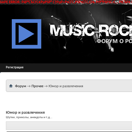
SAPE ERROR: РќР°СЂСѓС€РµРЅР° С†РµР»РѕСЃС‚РЅРѕСЃС‚СЊ РґР°РЅРЅС‹С… РїСЂРё 
Регистрация
Форум
→
Прочее
→
Юмор и развлечения
Юмор и развлечения
Шутки, приколы, анекдоты и т.д...