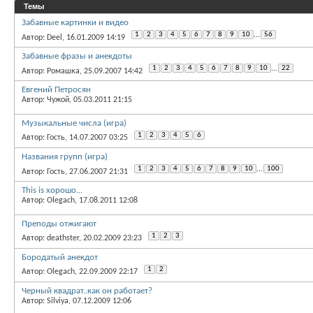
Темы
Забавные картинки и видео
1
2
3
4
5
6
7
8
9
10
...
56
Автор: Deel, 16.01.2009 14:19
Забавные фразы и анекдоты
1
2
3
4
5
6
7
8
9
10
...
22
Автор: Ромашка, 25.09.2007 14:42
Евгений Петросян
Автор: Чужой, 05.03.2011 21:15
Музыкальные числа (игра)
1
2
3
4
5
6
Автор: Гость, 14.07.2007 03:25
Названия групп (игра)
1
2
3
4
5
6
7
8
9
10
...
100
Автор: Гость, 27.06.2007 21:31
This is хорошо...
Автор: Olegach, 17.08.2011 12:08
Преподы отжигают
1
2
3
Автор: deathster, 20.02.2009 23:23
Бородатый анекдот
1
2
Автор: Olegach, 22.09.2009 22:17
Черный квадрат..как он работает?
Автор: Silviya, 07.12.2009 12:06