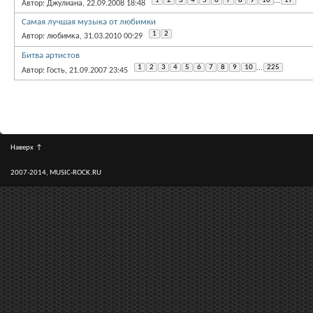
1
2
3
4
5
6
7
8
9
10
...
17
Автор: Джулиана, 22.09.2008 18:48
Самая лучшая музыка от любимки
1
2
Автор: любимка, 31.03.2010 00:29
Битва артистов
1
2
3
4
5
6
7
8
9
10
...
225
Автор: Гость, 21.09.2007 23:45
Наверх
↑
2007-2014, MUSIC-ROCK.RU