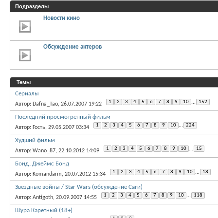
Подразделы
Новости кино
Обсуждение актеров
Темы
Сериалы
1
2
3
4
5
6
7
8
9
10
...
152
Автор: Dafna_Tao, 26.07.2007 19:22
Последний просмотренный фильм
1
2
3
4
5
6
7
8
9
10
...
224
Автор: Гость, 29.05.2007 03:34
Худший фильм
1
2
3
4
5
6
7
8
9
10
...
15
Автор: Wano_87, 22.10.2012 14:09
Бонд, Джеймс Бонд
1
2
3
4
5
6
7
8
9
10
...
18
Автор: Komandarm, 20.07.2012 15:34
Звездные войны / Star Wars (обсуждение Саги)
1
2
3
4
5
6
7
8
9
10
...
118
Автор: Antigoth, 20.09.2007 14:55
Шура Каретный (18+)