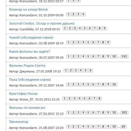
1
2
3
Автор: Komandarm, 18.12.2015 02:57
Кошмар на улице Вязов
1
2
3
4
Автор: Komandarm, 01.10.2009 00:00
Золотой Глобус, Оскар и прочее дерьмо
1
2
3
4
5
6
7
8
9
Автор: Gambitka, 07.12.2018 00:55
Чужой (обсуждение серии)
1
2
3
4
5
6
7
8
9
Автор: Komandarm, 02.08.2009 16:19
Какие фильмы вы ждете?
1
2
3
4
5
6
7
8
9
10
...
152
Автор: Komandarm, 30.07.2007 09:50
Фильмы Ридли Скотта
1
2
3
4
5
6
Автор: Джулиана, 27.05.2008 19:33
Пила (обсуждение серии)
1
2
3
4
5
6
7
8
9
10
Автор: Komandarm, 09.12.2007 14:44
Кристофер Нолан
1
2
3
4
5
6
7
8
Автор: Wano_87, 10.01.2013 21:25
Фильмы по комиксам
1
2
3
4
5
6
7
8
9
10
...
102
Автор: Komandarm, 27.02.2011 15:13
Терминатор
1
2
3
4
5
6
7
8
9
10
...
20
Автор: Komandarm, 21.08.2007 23:24