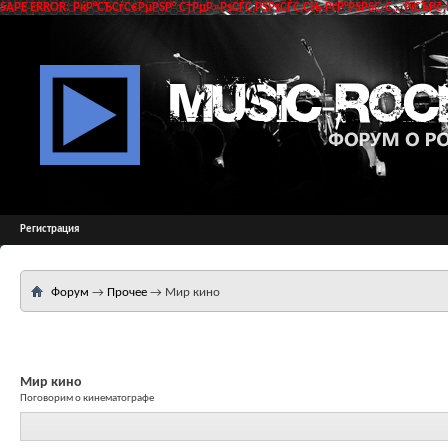
SAPE ERROR: РќР°СЂСѓС€РµРЅР° С†РµР»РѕСЃС‚РЅРѕСЃС‚СЊ РґР°РЅРЅС‹С… РїСЂРё 
Регистрация
Форум
→
Прочее
→
Мир кино
Мир кино
Поговорим о кинематографе