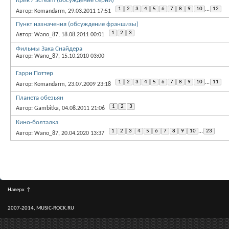
Крик / Scream (обсуждение серии)
1
2
3
4
5
6
7
8
9
10
...
12
Автор: Komandarm, 29.03.2011 17:51
Пункт назначения (обсуждение франшизы)
1
2
3
Автор: Wano_87, 18.08.2011 00:01
Фильмы Зака Снайдера
Автор: Wano_87, 15.10.2010 03:00
Гарри Поттер
1
2
3
4
5
6
7
8
9
10
...
11
Автор: Komandarm, 23.07.2009 23:18
Планета обезьян
1
2
3
Автор: Gambitka, 04.08.2011 21:06
Кино-болталка
1
2
3
4
5
6
7
8
9
10
...
23
Автор: Wano_87, 20.04.2020 13:37
Наверх
↑
2007-2014, MUSIC-ROCK.RU