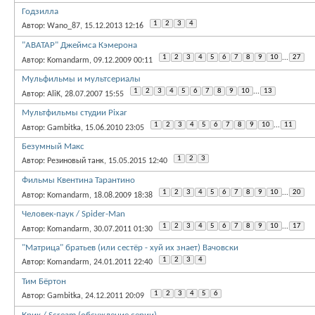
Годзилла
1
2
3
4
Автор: Wano_87, 15.12.2013 12:16
"АВАТАР" Джеймса Кэмерона
1
2
3
4
5
6
7
8
9
10
...
27
Автор: Komandarm, 09.12.2009 00:11
Мульфильмы и мультсериалы
1
2
3
4
5
6
7
8
9
10
...
13
Автор: AliK, 28.07.2007 15:55
Мультфильмы студии Pixar
1
2
3
4
5
6
7
8
9
10
...
11
Автор: Gambitka, 15.06.2010 23:05
Безумный Макс
1
2
3
Автор: Резиновый танк, 15.05.2015 12:40
Фильмы Квентина Тарантино
1
2
3
4
5
6
7
8
9
10
...
20
Автор: Komandarm, 18.08.2009 18:38
Человек-паук / Spider-Man
1
2
3
4
5
6
7
8
9
10
...
17
Автор: Komandarm, 30.07.2011 01:30
"Матрица" братьев (или сестёр - хуй их знает) Вачовски
1
2
3
4
Автор: Komandarm, 24.01.2011 22:40
Тим Бёртон
1
2
3
4
5
6
Автор: Gambitka, 24.12.2011 20:09