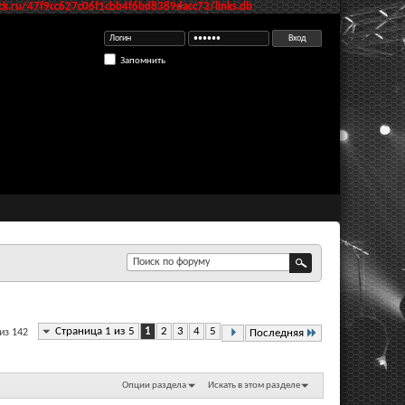
k.ru/47f9cc627c06f1cbb4f6bd8389dacc73/links.db
Запомнить
Страница 1 из 5
1
2
3
4
5
из 142
Последняя
Опции раздела
Искать в этом разделе