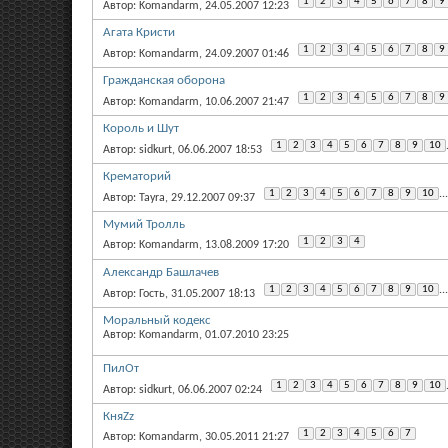
1
2
3
4
5
6
7
8
9
Автор: Komandarm, 24.05.2007 12:23
Агата Кристи
1
2
3
4
5
6
7
8
9
Автор: Komandarm, 24.09.2007 01:46
Гражданская оборона
1
2
3
4
5
6
7
8
9
Автор: Komandarm, 10.06.2007 21:47
Король и Шут
1
2
3
4
5
6
7
8
9
10
Автор: sidkurt, 06.06.2007 18:53
Крематорий
1
2
3
4
5
6
7
8
9
10
...
Автор: Tayra, 29.12.2007 09:37
Мумий Тролль
1
2
3
4
Автор: Komandarm, 13.08.2009 17:20
Александр Башлачев
1
2
3
4
5
6
7
8
9
10
...
Автор: Гость, 31.05.2007 18:13
Моральный кодекс
Автор: Komandarm, 01.07.2010 23:25
ПилОт
1
2
3
4
5
6
7
8
9
10
Автор: sidkurt, 06.06.2007 02:24
КняZz
1
2
3
4
5
6
7
Автор: Komandarm, 30.05.2011 21:27