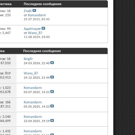
тистика
Последнее сообщение
емы: 16
Znaki
ия: 233
от
Komandarm
25.07.2015,
01:41
емы: 94
Адаптация
: 5,447
от
Wano_87
11.08.2024,
23:03
ика
Последнее сообщение
тов:
56
kinglir
 67,010
24.03.2026,
22:40
ов:
819
Wano_87
853,913
24.12.2025,
21:44
в:
1,023
Komandarm
053,678
04.07.2025,
14:21
ов:
166
Komandarm
187,311
05.05.2025,
14:23
в:
3,540
Komandarm
844,499
23.04.2025,
19:19
в:
1,432
Komandarm