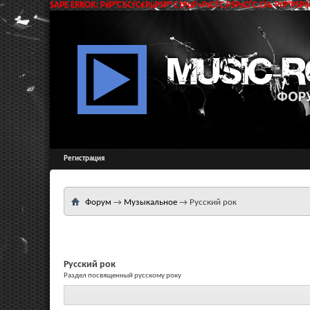
SAPE ERROR: РќР°СЂСѓС€РµРЅР° С†РµР»РѕСЃС‚РЅРѕСЃС‚СЊ РґР°РЅРЅС
Регистрация
Форум
→
Музыкальное
→
Русский рок
Русский рок
Раздел посвященный русскому року