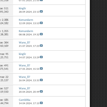
251,316
07.01.2025,
21:55
ов:
511
kinglir
491,343
28.09.2024,
23:13
в:
2,386
Komandarm
524,182
12.09.2024,
13:53
в:
1,355
Komandarm
136,381
08.08.2024,
19:32
ов:
364
Wano_87
310,169
21.07.2024,
17:23
тов:
95
kinglir
125,751
14.07.2024,
13:29
ов:
491
Wano_87
475,541
27.05.2024,
15:55
тов:
22
Wano_87
 25,137
26.04.2024,
13:31
ов:
527
Wano_87
519,550
20.04.2024,
20:49
ов:
185
Gambitka
144,794
14.04.2024,
17:15