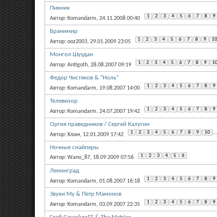
Пикник
1
2
3
4
5
6
7
8
9
Автор: Komandarm, 24.11.2008 00:40
Бранимир
1
2
3
4
5
6
7
8
9
1
Автор: ooz2003, 29.01.2009 23:05
Монгол Шуудан
1
2
3
4
5
6
7
8
9
1
Автор: Antigoth, 28.08.2007 09:19
Федор Чистяков & "Ноль"
1
2
3
4
5
6
7
8
9
Автор: Komandarm, 19.08.2007 14:00
Телевизор
1
2
3
4
5
6
7
8
9
Автор: Komandarm, 24.07.2007 19:42
Оргия праведников / Сергей Калугин
1
2
3
4
5
6
7
8
9
10
...
Автор: Хлам, 12.01.2009 17:42
Ночные снайперы
1
2
3
4
5
6
Автор: Wano_87, 18.09.2009 07:56
Ленинград
1
2
3
4
5
6
7
8
9
Автор: Komandarm, 01.08.2007 16:18
Звуки Му & Петр Мамонов
1
2
3
4
5
6
7
8
9
Автор: Komandarm, 03.09.2007 22:35