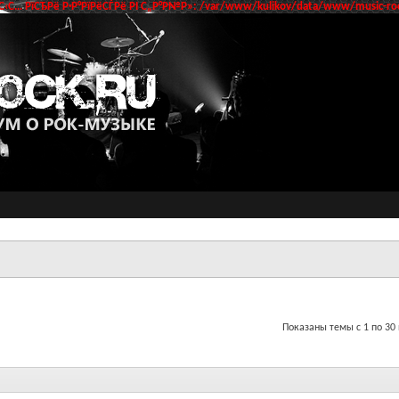
‹С… РїСЂРё Р·Р°РїРёСЃРё РІ С„Р°Р№Р»: /var/www/kulikov/data/www/music-roc
Показаны темы с 1 по 30 