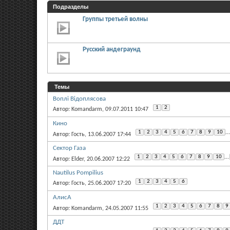
Подразделы
Группы третьей волны
Русский андеграунд
Темы
Воплі Відоплясова
1
2
Автор: Komandarm, 09.07.2011 10:47
Кино
1
2
3
4
5
6
7
8
9
10
...
Автор: Гость, 13.06.2007 17:44
Сектор Газа
1
2
3
4
5
6
7
8
9
10
...
Автор: Elder, 20.06.2007 12:22
Nautilus Pompilius
1
2
3
4
5
6
Автор: Гость, 25.06.2007 17:20
АлисА
1
2
3
4
5
6
7
8
9
Автор: Komandarm, 24.05.2007 11:55
ДДТ