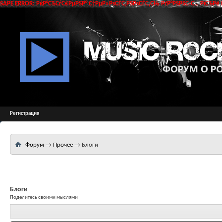
SAPE ERROR: РќР°СЂСѓС€РµРЅР° С†РµР»РѕСЃС‚РЅРѕСЃС‚СЊ РґР°РЅРЅС‹С… РїСЂРё 
Регистрация
Форум
→
Прочее
→
Блоги
Блоги
Поделитесь своими мыслями