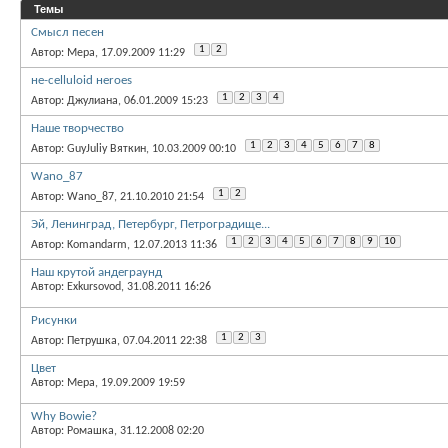
Темы
Смысл песен
1
2
Автор: Мера, 17.09.2009 11:29
не-сelluloid неroes
1
2
3
4
Автор: Джулиана, 06.01.2009 15:23
Наше творчество
1
2
3
4
5
6
7
8
Автор: GuyJuliy Вяткин, 10.03.2009 00:10
Wano_87
1
2
Автор: Wano_87, 21.10.2010 21:54
Эй, Ленинград, Петербург, Петроградище...
1
2
3
4
5
6
7
8
9
10
Автор: Komandarm, 12.07.2013 11:36
Наш крутой андеграунд
Автор: Exkursovod, 31.08.2011 16:26
Рисунки
1
2
3
Автор: Петрушка, 07.04.2011 22:38
Цвет
Автор: Мера, 19.09.2009 19:59
Why Bowie?
Автор: Ромашка, 31.12.2008 02:20