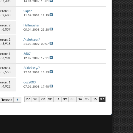
: 7,305
14.04.2009,
18:01
етов:
0
Saper
: 2,688
11.04.2009,
12:15
етов:
2
Hellmaster
: 6,037
05.04.2009,
23:28
етов:
2
//aleksey//
: 3,918
21.03.2009,
00:07
етов:
1
3d07
: 3,901
12.02.2009,
12:21
етов:
4
//aleksey//
: 5,558
22.01.2009,
13:59
етов:
1
ooz2003
: 4,922
07.01.2009,
17:48
...
27
28
29
30
31
32
33
34
35
36
37
Первая