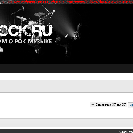
‹С… РїСЂРё Р·Р°РїРёСЃРё РІ С„Р°Р№Р»: /var/www/kulikov/data/www/music-roc
Страница 37 из 37
Статист