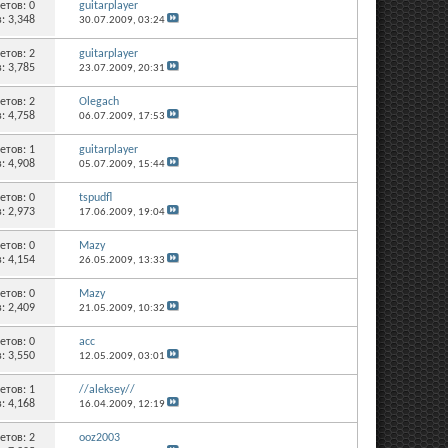
етов:
0
guitarplayer
: 3,348
30.07.2009,
03:24
етов:
2
guitarplayer
: 3,785
23.07.2009,
20:31
етов:
2
Olegach
: 4,758
06.07.2009,
17:53
етов:
1
guitarplayer
: 4,908
05.07.2009,
15:44
етов:
0
tspudfl
: 2,973
17.06.2009,
19:04
етов:
0
Mazy
: 4,154
26.05.2009,
13:33
етов:
0
Mazy
: 2,409
21.05.2009,
10:32
етов:
0
acc
: 3,550
12.05.2009,
03:01
етов:
1
//aleksey//
: 4,168
16.04.2009,
12:19
етов:
2
ooz2003