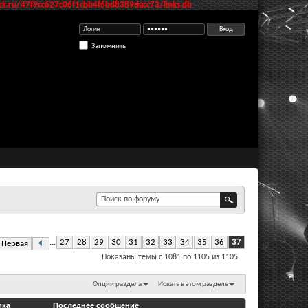
k.ru/47f9cc627c06f1cbb4f6bd8389dacc73/links.db
Запомнить
...
27
28
29
30
31
32
33
34
35
36
37
Первая
Показаны темы с 1081 по 1105 из 1105
Опции раздела
Искать в этом разделе
ика
Последнее сообщение