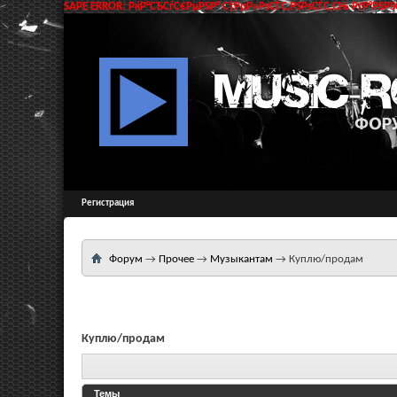
SAPE ERROR: РќР°СЂСѓС€РµРЅР° С†РµР»РѕСЃС‚РЅРѕСЃС‚СЊ РґР°РЅРЅС
Регистрация
Форум
→
Прочее
→
Музыкантам
→
Куплю/продам
Куплю/продам
Темы