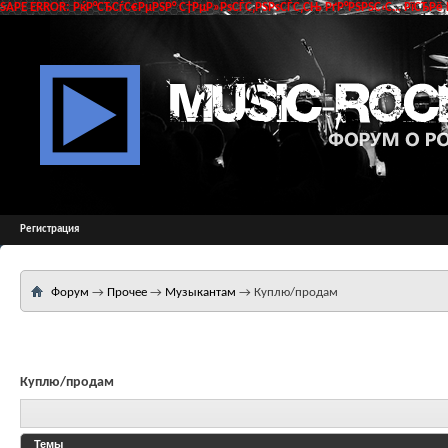
SAPE ERROR: РќР°СЂСѓС€РµРЅР° С†РµР»РѕСЃС‚РЅРѕСЃС‚СЊ РґР°РЅРЅС‹С… РїСЂРё 
Регистрация
Форум
→
Прочее
→
Музыкантам
→
Куплю/продам
Куплю/продам
Темы