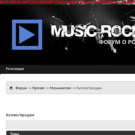
SAPE ERROR: РќР°СЂСѓС€РµРЅР° С†РµР»РѕСЃС‚РЅРѕСЃС‚СЊ РґР°РЅРЅС‹С… РїСЂРё 
Регистрация
Форум
→
Прочее
→
Музыкантам
→
Куплю/продам
Куплю/продам
Темы