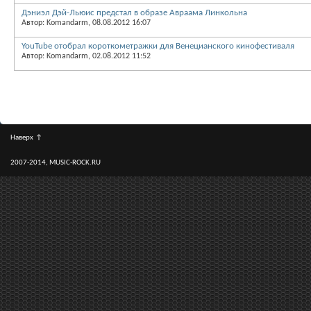
Дэниэл Дэй-Льюис предстал в образе Авраама Линкольна
Автор: Komandarm, 08.08.2012 16:07
YouTube отобрал короткометражки для Венецианского кинофестиваля
Автор: Komandarm, 02.08.2012 11:52
Наверх
↑
2007-2014, MUSIC-ROCK.RU