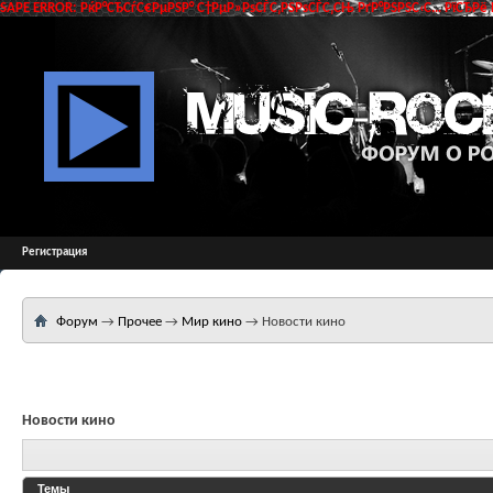
SAPE ERROR: РќР°СЂСѓС€РµРЅР° С†РµР»РѕСЃС‚РЅРѕСЃС‚СЊ РґР°РЅРЅС‹С… РїСЂРё 
Регистрация
Форум
→
Прочее
→
Мир кино
→
Новости кино
Новости кино
Темы