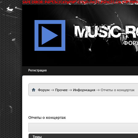
SAPE ERROR: РќР°СЂСѓС€РµРЅР° С†РµР»РѕСЃС‚РЅРѕСЃС‚СЊ РґР°РЅРЅС
Регистрация
Форум
→
Прочее
→
Информация
→
Отчеты о концертах
Отчеты о концертах
Темы