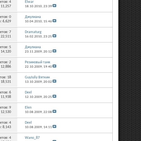
етов:
4
Elwar
 11,257
18.10.2010,
23:39
етов:
0
Джулиана
: 6,629
10.04.2010,
15:46
етов:
7
Dramaturg
 22,511
16.02.2010,
23:25
етов:
5
Джулиана
 14,120
23.11.2009,
20:12
етов:
2
Резиновый танк
 12,886
22.10.2009,
19:40
тов:
18
GuyJuliy Вяткин
 18,531
13.10.2009,
20:02
етов:
6
Deel
 11,938
12.10.2009,
20:25
етов:
9
Elen
 12,530
10.08.2009,
22:08
етов:
4
Deel
: 8,143
10.08.2009,
14:11
етов:
4
Wano_87