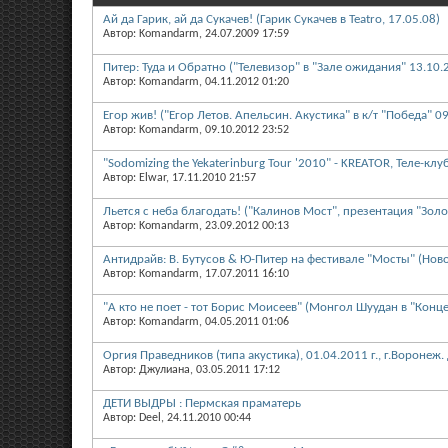
Ай да Гарик, ай да Сукачев! (Гарик Сукачев в Teatro, 17.05.08)
Автор: Komandarm, 24.07.2009 17:59
Питер: Туда и Обратно ("Телевизор" в "Зале ожидания" 13.10.
Автор: Komandarm, 04.11.2012 01:20
Егор жив! ("Егор Летов. Апельсин. Акустика" в к/т "Победа" 0
Автор: Komandarm, 09.10.2012 23:52
"Sodomizing the Yekaterinburg Tour '2010" - KREATOR, Теле-клу
Автор: Elwar, 17.11.2010 21:57
Льется с неба благодать! ("Калинов Мост", презентация "Золо
Автор: Komandarm, 23.09.2012 00:13
Антидрайв: В. Бутусов & Ю-Питер на фестивале "Мосты" (Нов
Автор: Komandarm, 17.07.2011 16:10
"А кто не поет - тот Борис Моисеев" (Монгол Шуудан в "Конц
Автор: Komandarm, 04.05.2011 01:06
Оргия Праведников (типа акустика), 01.04.2011 г., г.Воронеж
Автор: Джулиана, 03.05.2011 17:12
ДЕТИ ВЫДРЫ : Пермская праматерь
Автор: Deel, 24.11.2010 00:44