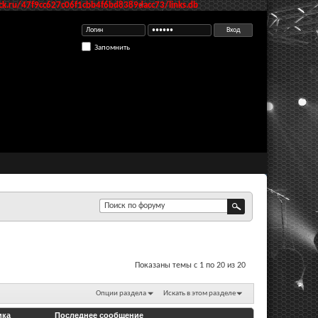
k.ru/47f9cc627c06f1cbb4f6bd8389dacc73/links.db
Запомнить
Показаны темы с 1 по 20 из 20
Опции раздела
Искать в этом разделе
ика
Последнее сообщение