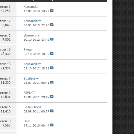
етов:
1
Komandarm
 44,259
17.05.2013,
13:27
тов:
12
Komandarm
 33,845
06.01.2013,
22:26
етов:
1
убитьмать
: 7,002
10.10.2012,
17:42
тов:
19
Elwar
 26,439
03.10.2012,
13:02
тов:
18
Komandarm
 21,324
02.10.2012,
15:23
етов:
7
Bazilevsky
 11,330
26.07.2011,
00:41
етов:
9
ATENCT
 13,834
12.05.2011,
23:49
етов:
6
Белый Шум
 11,416
05.05.2011,
00:37
етов:
0
Deel
: 7,565
24.11.2010,
00:44