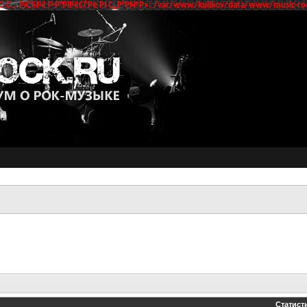
‹С… РїСЂРё Р·Р°РїРёСЃРё РІ С„Р°Р№Р»: /var/www/kulikov/data/www/music-roc
Статист