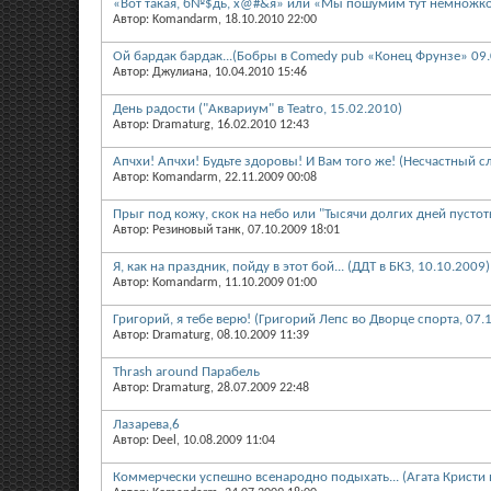
«Вот такая, б№$дь, х@#&я» или «Мы пошумим тут немножко» 
Автор: Komandarm, 18.10.2010 22:00
Ой бардак бардак...(Бобры в Comedy pub «Конец Фрунзе» 09.
Автор: Джулиана, 10.04.2010 15:46
День радости ("Аквариум" в Teatro, 15.02.2010)
Автор: Dramaturg, 16.02.2010 12:43
Апчхи! Апчхи! Будьте здоровы! И Вам того же! (Несчастный сл
Автор: Komandarm, 22.11.2009 00:08
Прыг под кожу, скок на небо или "Тысячи долгих дней пустот
Автор: Резиновый танк, 07.10.2009 18:01
Я, как на праздник, пойду в этот бой... (ДДТ в БКЗ, 10.10.2009)
Автор: Komandarm, 11.10.2009 01:00
Григорий, я тебе верю! (Григорий Лепс во Дворце спорта, 07.
Автор: Dramaturg, 08.10.2009 11:39
Thrash around Парабель
Автор: Dramaturg, 28.07.2009 22:48
Лазарева,6
Автор: Deel, 10.08.2009 11:04
Коммерчески успешно всенародно подыхать... (Агата Кристи в