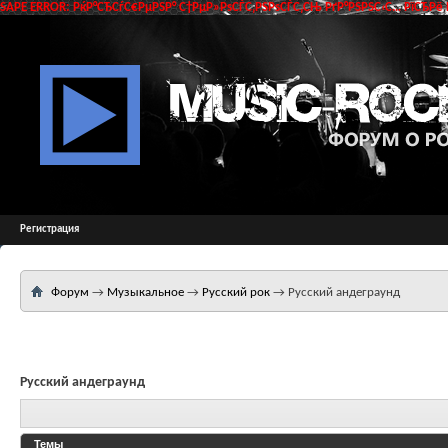
SAPE ERROR: РќР°СЂСѓС€РµРЅР° С†РµР»РѕСЃС‚РЅРѕСЃС‚СЊ РґР°РЅРЅС‹С… РїСЂРё 
Регистрация
Форум
→
Музыкальное
→
Русский рок
→
Русский андеграунд
Русский андеграунд
Темы