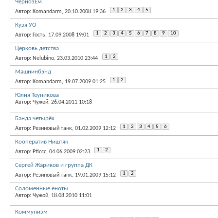
ЧернозЁм
1
2
3
4
5
Автор: Komandarm, 20.10.2008 19:36
Кузя УО
1
2
3
4
5
6
7
8
9
10
Автор: Гость, 17.09.2008 19:01
Церковь детства
1
2
Автор: Nelubino, 23.03.2010 23:44
Машнинбэнд
1
2
Автор: Komandarm, 19.07.2009 01:25
Юлия Теуникова
Автор: Чужой, 26.04.2011 10:18
Банда четырёх
1
2
3
4
5
6
Автор: Резиновый танк, 01.02.2009 12:12
Кооператив Ништяк
1
2
Автор: Pticcc, 04.06.2009 02:23
Сергей Жариков и группа ДК
1
2
Автор: Резиновый танк, 19.01.2009 15:12
Соломенные еноты
Автор: Чужой, 18.08.2010 11:01
Коммунизм