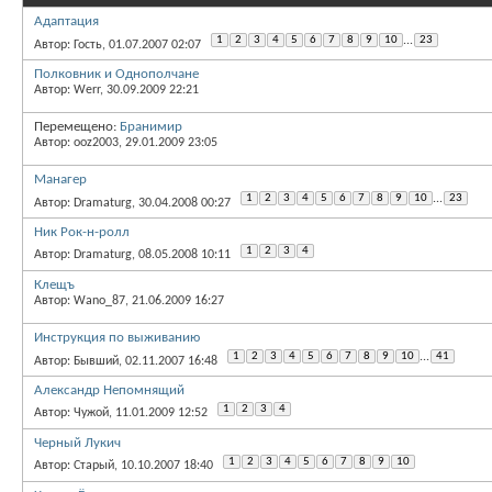
Адаптация
1
2
3
4
5
6
7
8
9
10
...
23
Автор: Гость, 01.07.2007 02:07
Полковник и Однополчане
Автор: Werr, 30.09.2009 22:21
Перемещено:
Бранимир
Автор: ooz2003, 29.01.2009 23:05
Манагер
1
2
3
4
5
6
7
8
9
10
...
23
Автор: Dramaturg, 30.04.2008 00:27
Ник Рок-н-ролл
1
2
3
4
Автор: Dramaturg, 08.05.2008 10:11
Клещъ
Автор: Wano_87, 21.06.2009 16:27
Инструкция по выживанию
1
2
3
4
5
6
7
8
9
10
...
41
Автор: Бывший, 02.11.2007 16:48
Александр Непомнящий
1
2
3
4
Автор: Чужой, 11.01.2009 12:52
Черный Лукич
1
2
3
4
5
6
7
8
9
10
Автор: Старый, 10.10.2007 18:40