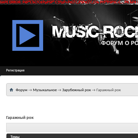
SAPE ERROR: РќР°СЂСѓС€РµРЅР° С†РµР»РѕСЃС‚РЅРѕСЃС‚СЊ РґР°РЅРЅС‹С… РїСЂРё 
Регистрация
Форум
→
Музыкальное
→
Зарубежный рок
→
Гаражный рок
Гаражный рок
Темы