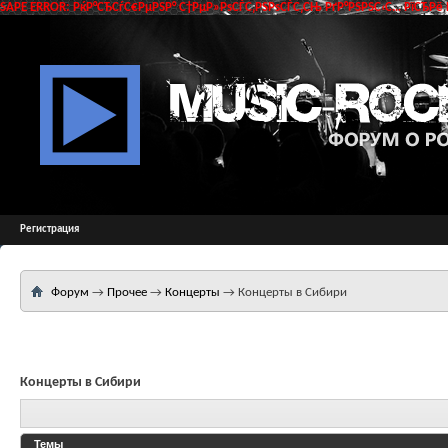
SAPE ERROR: РќР°СЂСѓС€РµРЅР° С†РµР»РѕСЃС‚РЅРѕСЃС‚СЊ РґР°РЅРЅС‹С… РїСЂРё 
Регистрация
Форум
→
Прочее
→
Концерты
→
Концерты в Сибири
Концерты в Сибири
Темы