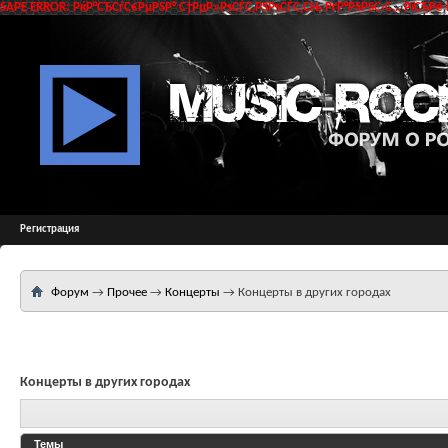
SAPE ERROR: РќР°СЂСѓС€РµРЅР° С†РµР»РѕСЃС‚РЅРѕСЃС‚СЊ РґР°РЅРЅС‹С… РїСЂРё 
Регистрация
Форум
→
Прочее
→
Концерты
→
Концерты в других городах
Концерты в других городах
Темы