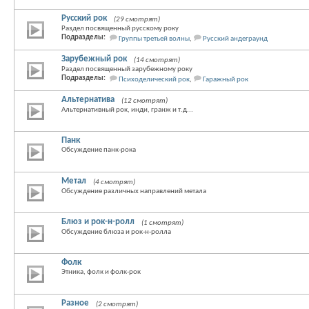
Русский рок
(29 смотрят)
Раздел посвященный русскому року
Подразделы:
Группы третьей волны
,
Русский андеграунд
Зарубежный рок
(14 смотрят)
Раздел посвященный зарубежному року
Подразделы:
Психоделический рок
,
Гаражный рок
Альтернатива
(12 смотрят)
Альтернативный рок, инди, гранж и т.д...
Панк
Обсуждение панк-рока
Метал
(4 смотрят)
Обсуждение различных направлений метала
Блюз и рок-н-ролл
(1 смотрят)
Обсуждение блюза и рок-н-ролла
Фолк
Этника, фолк и фолк-рок
Разное
(2 смотрят)