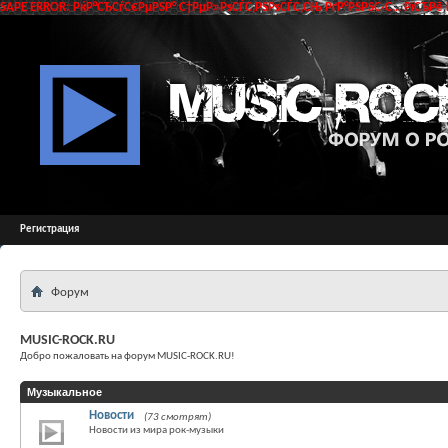
SAPE ERROR: РќР°СЂСѓС€РµРЅР° С†РµР»РѕСЃС‚РЅРѕСЃС‚СЊ РґР°РЅРЅС‹С… РїСЂРё 
Регистрация
Форум
MUSIC-ROCK.RU
Добро пожаловать на форум MUSIC-ROCK.RU!
Музыкальное
Новости
(73 смотрят)
Новости из мира рок-музыки