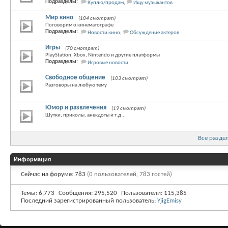
Подразделы:
Куплю/продам
,
Ищу музыкантов
Мир кино
(104 смотрят)
Поговорим о кинематографе
Подразделы:
Новости кино
,
Обсуждение актеров
Игры
(70 смотрят)
PlayStation, Xbox, Nintendo и другие платформы
Подразделы:
Игровые новости
Свободное общение
(103 смотрят)
Разговоры на любую тему
Юмор и развлечения
(19 смотрят)
Шутки, приколы, анекдоты и т.д...
Все разде
Информация
Сейчас на форуме: 783
(0 пользователей, 783 гостей)
Темы
6,773
Сообщения
295,520
Пользователи
115,385
Последний зарегистрированный пользователь:
YjigEmisy