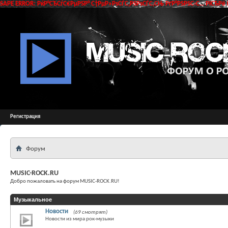
SAPE ERROR: РќР°СЂСѓС€РµРЅР° С†РµР»РѕСЃС‚РЅРѕСЃС‚СЊ РґР°РЅРЅС‹С… РїСЂРё 
Регистрация
Форум
MUSIC-ROCK.RU
Добро пожаловать на форум MUSIC-ROCK.RU!
Музыкальное
Новости
(69 смотрят)
Новости из мира рок-музыки