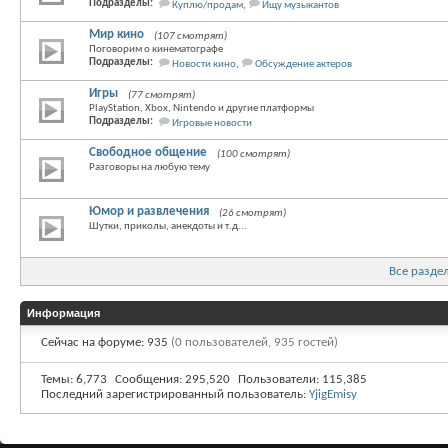
Подразделы:
Куплю/продам
,
Ищу музыкантов
Мир кино
(107 смотрят)
Поговорим о кинематографе
Подразделы:
Новости кино
,
Обсуждение актеров
Игры
(77 смотрят)
PlayStation, Xbox, Nintendo и другие платформы
Подразделы:
Игровые новости
Свободное общение
(100 смотрят)
Разговоры на любую тему
Юмор и развлечения
(26 смотрят)
Шутки, приколы, анекдоты и т.д...
Все разде
Информация
Сейчас на форуме: 935
(0 пользователей, 935 гостей)
Темы
6,773
Сообщения
295,520
Пользователи
115,385
Последний зарегистрированный пользователь:
YjigEmisy