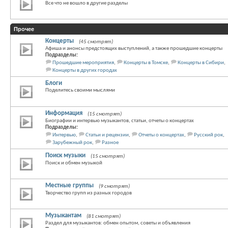
Все что не вошло в другие разделы
Прочее
Концерты
(45 смотрят)
Афиша и анонсы предстоящих выступлений, а также прошедшие концерты
Подразделы:
Прошедшие мероприятия
,
Концерты в Томске
,
Концерты в Сибири
,
Концерты в других городах
Блоги
Поделитесь своими мыслями
Информация
(15 смотрят)
Биографии и интервью музыкантов, статьи, отчеты о концертах
Подразделы:
Интервью
,
Статьи и рецензии
,
Отчеты о концертах
,
Русский рок
,
Зарубежный рок
,
Разное
Поиск музыки
(15 смотрят)
Поиск и обмен музыкой
Местные группы
(9 смотрят)
Творчество групп из разных городов
Музыкантам
(81 смотрят)
Раздел для музыкантов: обмен опытом, советы и объявления