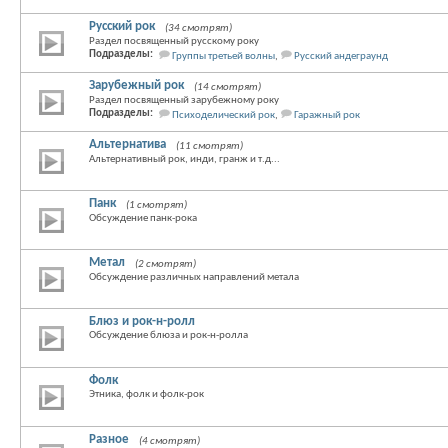
Русский рок
(34 смотрят)
Раздел посвященный русскому року
Подразделы:
Группы третьей волны
,
Русский андеграунд
Зарубежный рок
(14 смотрят)
Раздел посвященный зарубежному року
Подразделы:
Психоделический рок
,
Гаражный рок
Альтернатива
(11 смотрят)
Альтернативный рок, инди, гранж и т.д...
Панк
(1 смотрят)
Обсуждение панк-рока
Метал
(2 смотрят)
Обсуждение различных направлений метала
Блюз и рок-н-ролл
Обсуждение блюза и рок-н-ролла
Фолк
Этника, фолк и фолк-рок
Разное
(4 смотрят)