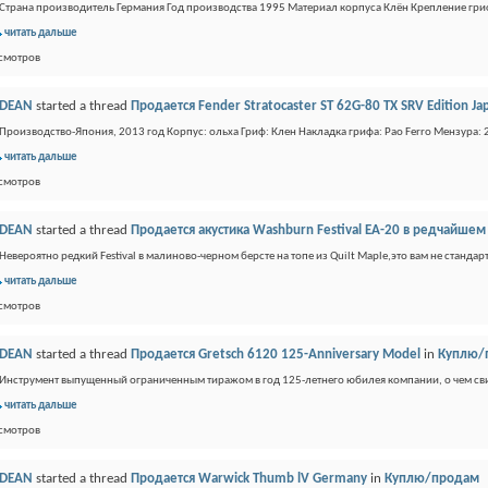
Страна производитель Германия Год производства 1995 Материал корпуса Клён Крепление гри
читать дальше
осмотров
DEAN
started a thread
Продается Fender Stratocaster ST 62G-80 TX SRV Edition Ja
Производство-Япония, 2013 год Корпус: ольха Гриф: Клен Накладка грифа: Pao Ferro Мензура: 
читать дальше
осмотров
DEAN
started a thread
Продается акустика Washburn Festival EA-20 в редчайшем
Невероятно редкий Festival в малиново-черном берсте на топе из Quilt Maple,это вам не стандар
читать дальше
осмотров
DEAN
started a thread
Продается Gretsch 6120 125-Anniversary Model
in
Куплю/
Инструмент выпущенный ограниченным тиражом в год 125-летнего юбилея компании, о чем свиде
читать дальше
осмотров
DEAN
started a thread
Продается Warwick Thumb lV Germany
in
Куплю/продам