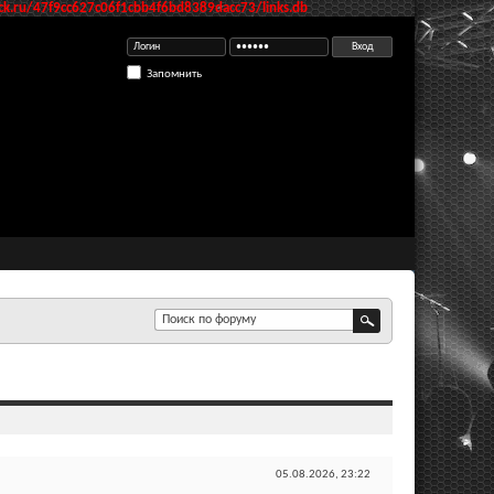
k.ru/47f9cc627c06f1cbb4f6bd8389dacc73/links.db
Запомнить
05.08.2026,
23:22