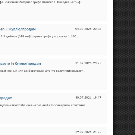
фа Болчёный Материал грифа Овангкол Накладка на гриф...
pan
in
Куплю/продам
04.08.2026,
20:38
25.5 дюймов (648 мм) Ширина грифа у порожка: 1.650...
 цвете
in
Куплю/продам
31.07.2026,
23:25
тный черный или санберстовый, а то что сразу приковывает...
продам
30.07.2026,
19:47
тельствует табличка на тыльной стороне грифа, сочетание...
29.07.2026,
21:25