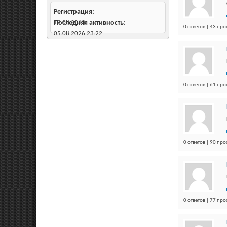
Регистрация
19.08.2013
Последняя активность
0 ответов | 43 пр
05.08.2026
23:22
0 ответов | 61 пр
0 ответов | 90 пр
0 ответов | 77 пр