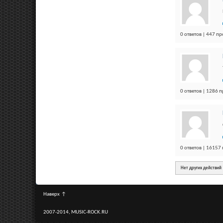
0 ответов | 447 п
0 ответов | 1286 
0 ответов | 16157
Нет других действий
Наверх
↑
2007-2014, MUSIC-ROCK.RU