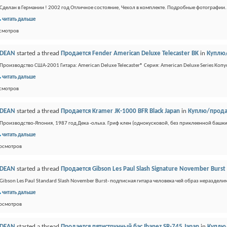
Сделан в Германии ! 2002 год Отличное состояние, Чехол в комплекте. Подробные фотографии.
читать дальше
осмотров
DEAN
started a thread
Продается Fender American Deluxe Telecaster BK
in
Куплю
Производство США-2001 Гитара: American Deluxe Telecaster® Серия: American Deluxe Series Копус
читать дальше
осмотров
DEAN
started a thread
Продается Kramer JK-1000 BFR Black Japan
in
Куплю/прод
Производство-Япония, 1987 год Дека -ольха. Гриф клен (однокусковой, без приклеенной башк
читать дальше
росмотров
DEAN
started a thread
Продается Gibson Les Paul Slash Signature November Burst
Gibson Les Paul Standard Slash November Burst- подписная гитара человека чей образ неразделим 
читать дальше
росмотров
DEAN
started a thread
Продается пятиструнный бас Ibanez SR-745 Japan
in
Куплю