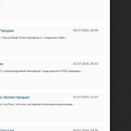
..
/продам
28.07.2026,
20:00
: Ольха Гриф: Клен (профиль U, покрытие -Satin...
ам
22.07.2026,
20:53
и) с палисандровой накладкой, лады данлоп 6100,маркеры...
in
Куплю/продам
21.07.2026,
23:21
с Les Paul, того кто заставляет поколения мальчишек...
/продам
20.07.2026,
19:20