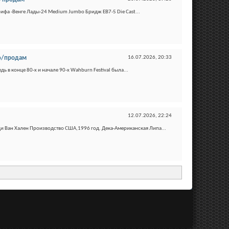
ифа -Венге Лады-24 Medium Jumbo Бридж EB7-5 Die Cast...
ю/продам
16.07.2026,
20:33
дь в конце 80-х и начале 90-х Wahburn Festival была...
12.07.2026,
22:24
 Ван Хален Производство США,1996 год. Дека-Американская Липа...