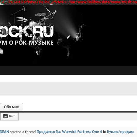
‹С… РїСЂРё Р·Р°РїРёСЃРё РІ С„Р°Р№Р»: /var/www/kulikov/data/www/music-roc
Обо мне
Фото
DEAN
started a thread
Продается бас Warwick Fortress One 4
in
Куплю/продам