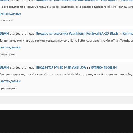
Производство Япония 2001 год Дека -красное дерево Гриф красное дерево/бубинга Накладка гр
читать дальше
росмотров
DEAN
started a thread
Продается акустика Washburn Festival EA-20 Black
in
Купл
Точно такую же гитару вы можете увидеть в руках у Nuno Bettencourt в клипе More Than Words, ве
читать дальше
просмотров
DEAN
started a thread
Продается Music Man Axis USA
in
Куплю/продам
Суперинструмент, самый главный хит компании Music Man, порожденный гитарным гением Эдди
читать дальше
 просмотров