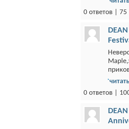
читат
0 ответов | 7
DEAN
Festi
Неверо
Maple,
приков
читат
0 ответов | 1
DEAN
Anniv