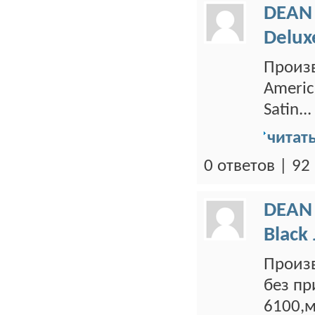
DEAN
Delux
Произв
Americ
Satin...
читат
0 ответов | 9
DEAN
Black
Произв
без пр
6100,м