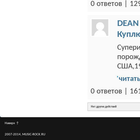
0 ответов | 1
DEAN
Купл
Супери
порож
США,19
читат
0 ответов | 1
Нет других действий
Наверх
↑
2007-2014, MUSIC-ROCK.RU