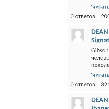
читат
0 ответов | 2
DEAN
Signa
Gibson
челове
поколе
читат
0 ответов | 3
DEAN
Ibane