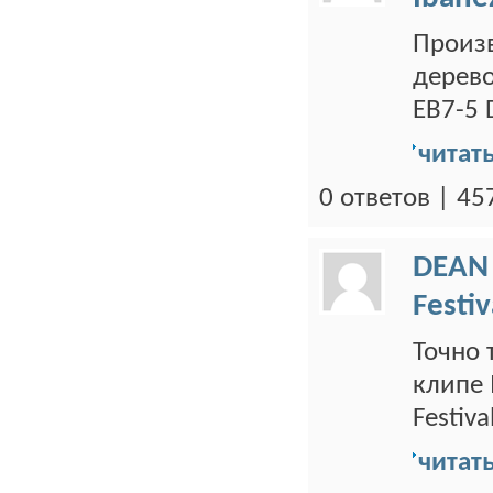
Произв
дерево
EB7-5 D
читат
0 ответов | 4
DEAN
Festiv
Точно 
клипе 
Festiva
читат