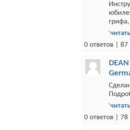
Инстр
юбилея
грифа,
читат
0 ответов | 8
DEAN
Germ
Сделан
Подроб
читат
0 ответов | 7