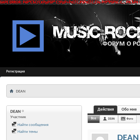
SAPE ERROR: РќР°СЂСѓС€РµРЅР° С†РµР»РѕСЃС‚РЅРѕСЃС‚СЊ РґР°РЅРЅС‹С… РїСЂРё 
Регистрация
DEAN
Действия
Обо мне
DEAN
Участник
Все
DEAN
Фото
Найти сообщения
Найти темы
DEAN