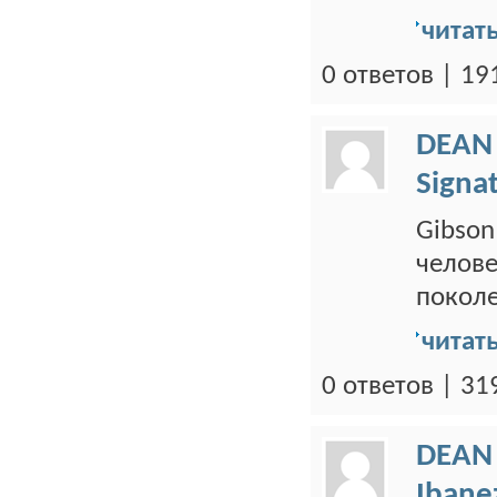
читат
0 ответов | 1
DEAN
Signa
Gibson
челове
поколе
читат
0 ответов | 3
DEAN
Ibane