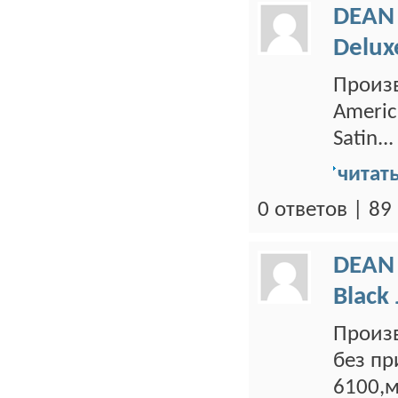
DEAN
Delux
Произв
Americ
Satin...
читат
0 ответов | 8
DEAN
Black
Произв
без пр
6100,м