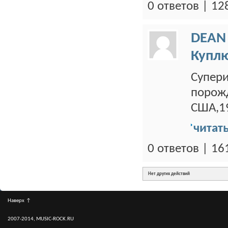
0 ответов | 1
DEAN
Купл
Супери
порож
США,19
читат
0 ответов | 1
Нет других действий
Наверх
↑
2007-2014, MUSIC-ROCK.RU