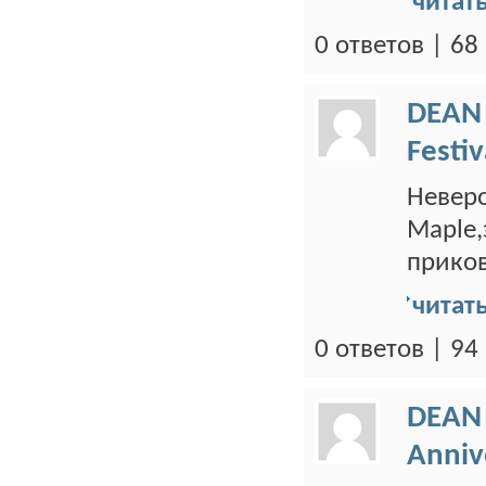
читат
0 ответов | 6
DEAN
Festi
Неверо
Maple,
приков
читат
0 ответов | 9
DEAN
Anniv