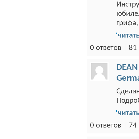
Инстр
юбилея
грифа,
читат
0 ответов | 8
DEAN
Germ
Сделан
Подроб
читат
0 ответов | 7