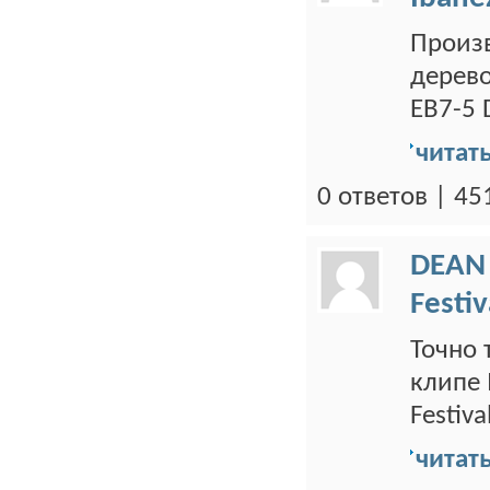
Произв
дерево
EB7-5 D
читат
0 ответов | 4
DEAN
Festiv
Точно 
клипе 
Festiva
читат