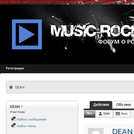
SAPE ERROR: РќР°СЂСѓС€РµРЅР° С†РµР»РѕСЃС‚РЅРѕСЃС‚СЊ РґР°РЅРЅС‹С… РїСЂРё 
Регистрация
DEAN
Действия
Обо мне
DEAN
Участник
Все
DEAN
Фото
Найти сообщения
Найти темы
DEAN