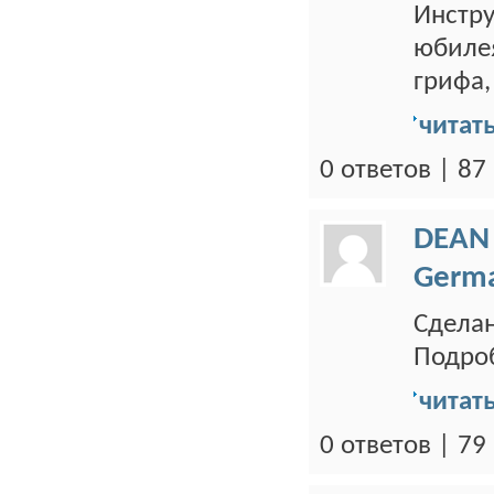
Инстр
юбилея
грифа,
читат
0 ответов | 8
DEAN
Germ
Сделан
Подроб
читат
0 ответов | 7