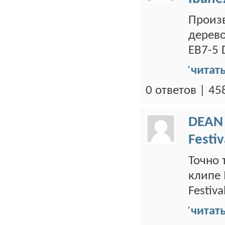
Произв
дерево
EB7-5 D
читат
0 ответов | 4
DEAN
Festiv
Точно 
клипе 
Festiva
читат