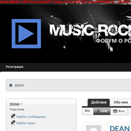
SAPE ERROR: РќР°СЂСѓС€РµРЅР° С†РµР»РѕСЃС‚РЅРѕСЃС‚СЊ РґР°РЅРЅС‹С… РїСЂРё 
Регистрация
DEAN
Действия
Обо мне
DEAN
Участник
Все
DEAN
Фото
Найти сообщения
Найти темы
DEAN