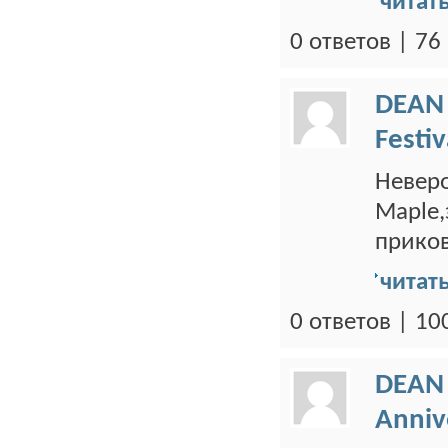
читат
0 ответов | 7
DEAN
Festi
Неверо
Maple,
приков
читат
0 ответов | 1
DEAN
Anniv