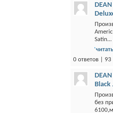
DEAN
Delux
Произв
Americ
Satin...
читат
0 ответов | 9
DEAN
Black
Произв
без пр
6100,м