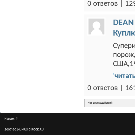
0 ответов | 1
DEAN
Купл
Супери
порож
США,19
читат
0 ответов | 1
Нет других действий
Наверх
↑
2007-2014, MUSIC-ROCK.RU