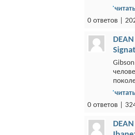
читат
0 ответов | 2
DEAN
Signa
Gibson
челове
поколе
читат
0 ответов | 3
DEAN
Ibane