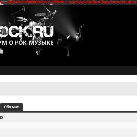
‹С… РїСЂРё Р·Р°РїРёСЃРё РІ С„Р°Р№Р»: /var/www/kulikov/data/www/music-roc
Обо мне
ия