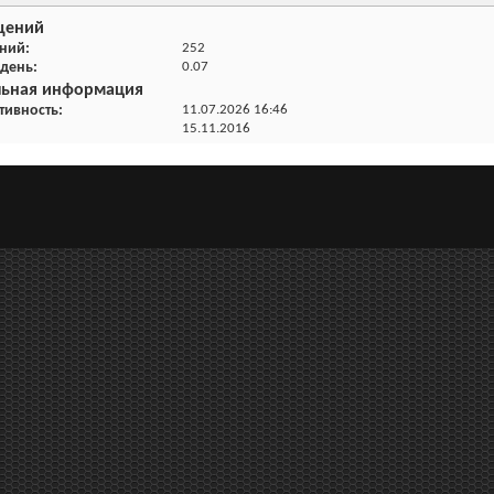
щений
ений
252
 день
0.07
льная информация
тивность
11.07.2026
16:46
15.11.2016