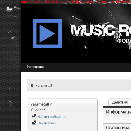
SAPE ERROR: РќР°СЂСѓС€РµРЅР° С†РµР»РѕСЃС‚РЅРѕСЃС‚СЊ РґР°РЅРЅС
Регистрация
vargmetall
Действия
vargmetall
Участник
Информац
Найти сообщения
Найти темы
Статистика