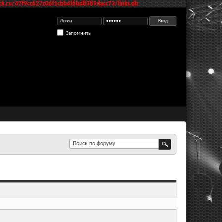
k.ru/47f9cc627c06f1cbb4f6bd8389dacc73/links.db
Запомнить