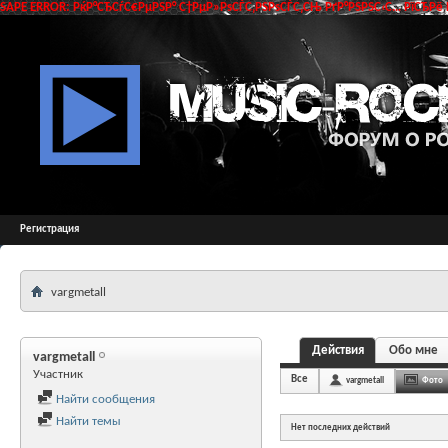
SAPE ERROR: РќР°СЂСѓС€РµРЅР° С†РµР»РѕСЃС‚РЅРѕСЃС‚СЊ РґР°РЅРЅС‹С… РїСЂРё 
Регистрация
vargmetall
Действия
Обо мне
vargmetall
Участник
Все
vargmetall
Фото
Найти сообщения
Найти темы
Нет последних действий