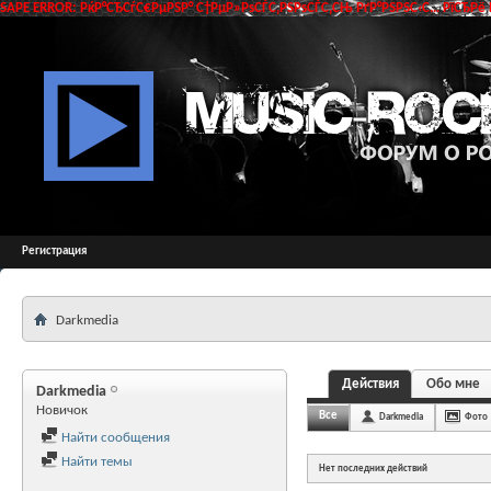
SAPE ERROR: РќР°СЂСѓС€РµРЅР° С†РµР»РѕСЃС‚РЅРѕСЃС‚СЊ РґР°РЅРЅС‹С… РїСЂРё 
Регистрация
Darkmedia
Действия
Обо мне
Darkmedia
Новичок
Все
Darkmedia
Фото
Найти сообщения
Найти темы
Нет последних действий