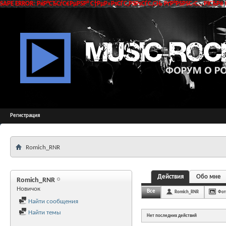
SAPE ERROR: РќР°СЂСѓС€РµРЅР° С†РµР»РѕСЃС‚РЅРѕСЃС‚СЊ РґР°РЅРЅС‹С… РїСЂРё 
Регистрация
Romich_RNR
Действия
Обо мне
Romich_RNR
Новичок
Все
Romich_RNR
Фот
Найти сообщения
Найти темы
Нет последних действий