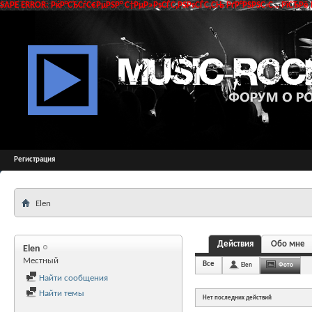
SAPE ERROR: РќР°СЂСѓС€РµРЅР° С†РµР»РѕСЃС‚РЅРѕСЃС‚СЊ РґР°РЅРЅС‹С… РїСЂРё 
Регистрация
Elen
Действия
Обо мне
Elen
Местный
Все
Elen
Фото
Найти сообщения
Найти темы
Нет последних действий