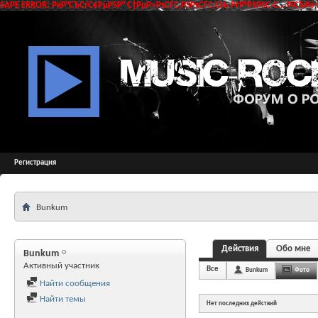
SAPE ERROR: РќР°СЂСѓС€РµРЅР° С†РµР»РѕСЃС‚РЅРѕСЃС‚СЊ РґР°РЅРЅС‹С… РїСЂРё 
Регистрация
Bunkum
Действия
Обо мне
Bunkum
Активный участник
Все
Bunkum
Фото
Найти сообщения
Найти темы
Нет последних действий