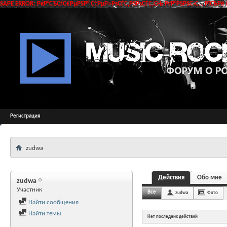
SAPE ERROR: РќР°СЂСѓС€РµРЅР° С†РµР»РѕСЃС‚РЅРѕСЃС‚СЊ РґР°РЅРЅС‹С… РїСЂРё 
Регистрация
zudwa
Действия
Обо мне
zudwa
Участник
Все
zudwa
Фото
Найти сообщения
Найти темы
Нет последних действий