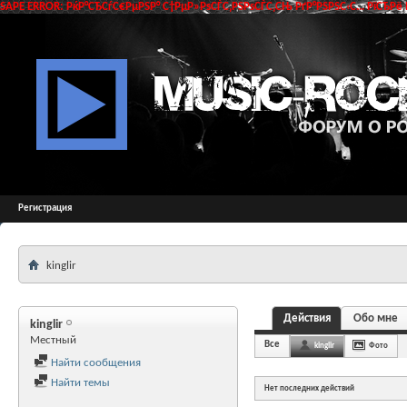
SAPE ERROR: РќР°СЂСѓС€РµРЅР° С†РµР»РѕСЃС‚РЅРѕСЃС‚СЊ РґР°РЅРЅС‹С… РїСЂРё 
Регистрация
kinglir
Действия
Обо мне
kinglir
Местный
Все
kinglir
Фото
Найти сообщения
Найти темы
Нет последних действий