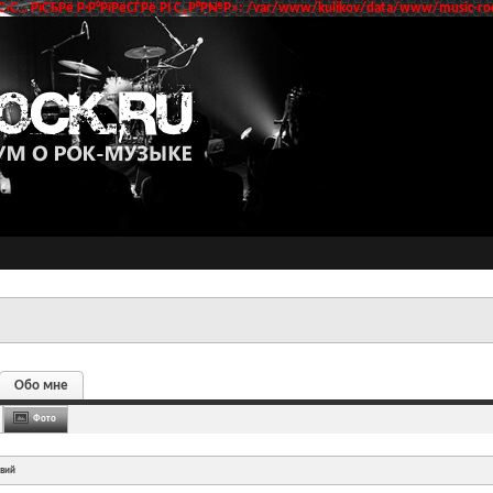
‹С… РїСЂРё Р·Р°РїРёСЃРё РІ С„Р°Р№Р»: /var/www/kulikov/data/www/music-roc
Обо мне
Фото
твий