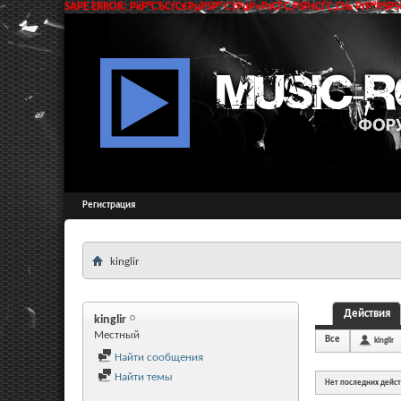
SAPE ERROR: РќР°СЂСѓС€РµРЅР° С†РµР»РѕСЃС‚РЅРѕСЃС‚СЊ РґР°РЅРЅС
Регистрация
kinglir
Действия
kinglir
Местный
Все
kinglir
Найти сообщения
Найти темы
Нет последних дейс