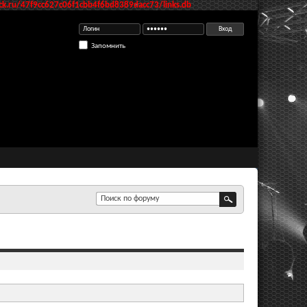
k.ru/47f9cc627c06f1cbb4f6bd8389dacc73/links.db
Запомнить