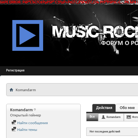
SAPE ERROR: РќР°СЂСѓС€РµРЅР° С†РµР»РѕСЃС‚РЅРѕСЃС‚СЊ РґР°РЅРЅС‹С… РїСЂРё 
Регистрация
Komandarm
Действия
Обо мне
Komandarm
Открытый геймер
Все
Komandarm
Фот
Найти сообщения
Найти темы
Нет последних действий