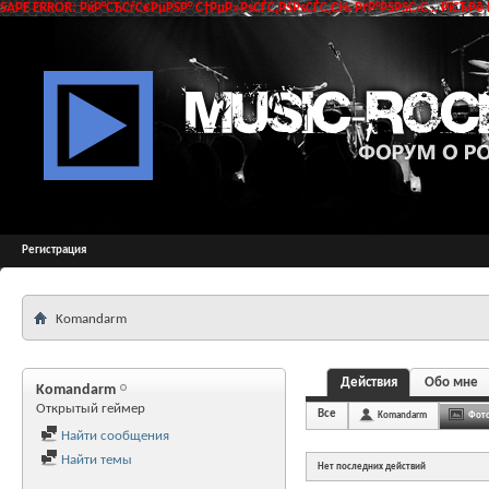
SAPE ERROR: РќР°СЂСѓС€РµРЅР° С†РµР»РѕСЃС‚РЅРѕСЃС‚СЊ РґР°РЅРЅС‹С… РїСЂРё 
Регистрация
Komandarm
Действия
Обо мне
Komandarm
Открытый геймер
Все
Komandarm
Фот
Найти сообщения
Найти темы
Нет последних действий