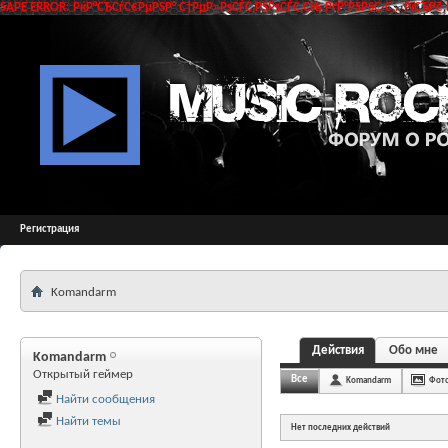
SAPE ERROR: РќР°СЂСѓС€РµРЅР° С†РµР»РѕСЃС‚РЅРѕСЃС‚СЊ РґР°РЅРЅС‹С… РїСЂРё 
Регистрация
Komandarm
Действия
Обо мне
Komandarm
Открытый геймер
Все
Komandarm
Фот
Найти сообщения
Найти темы
Нет последних действий