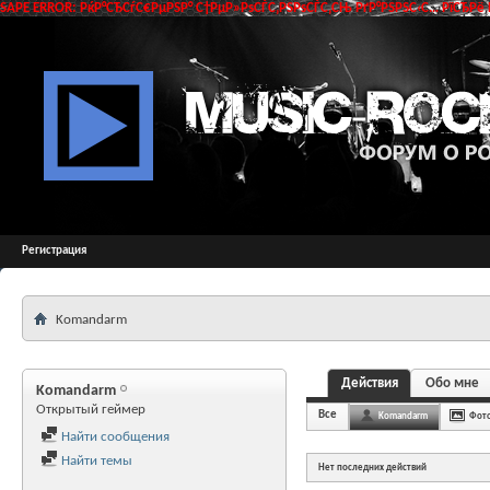
SAPE ERROR: РќР°СЂСѓС€РµРЅР° С†РµР»РѕСЃС‚РЅРѕСЃС‚СЊ РґР°РЅРЅС‹С… РїСЂРё 
Регистрация
Komandarm
Действия
Обо мне
Komandarm
Открытый геймер
Все
Komandarm
Фот
Найти сообщения
Найти темы
Нет последних действий