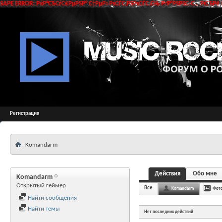
SAPE ERROR: РќР°СЂСѓС€РµРЅР° С†РµР»РѕСЃС‚РЅРѕСЃС‚СЊ РґР°РЅРЅС‹С… РїСЂРё 
Регистрация
Komandarm
Действия
Обо мне
Komandarm
Открытый геймер
Все
Komandarm
Фот
Найти сообщения
Найти темы
Нет последних действий