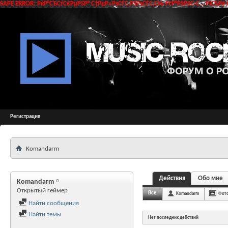
SAPE ERROR: РќР°СЂСѓС€РµРЅР° С†РµР»РѕСЃС‚РЅРѕСЃС‚СЊ РґР°РЅРЅС‹С… РїСЂРё 
Регистрация
Komandarm
Действия
Обо мне
Komandarm
Открытый геймер
Все
Komandarm
Фот
Найти сообщения
Найти темы
Нет последних действий