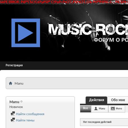
SAPE ERROR: РќР°СЂСѓС€РµРЅР° С†РµР»РѕСЃС‚РЅРѕСЃС‚СЊ РґР°РЅРЅС‹С… РїСЂРё 
Регистрация
Manu
Действия
Обо мне
Manu
Новичок
Все
Manu
Фото
Найти сообщения
Найти темы
Нет последних действий