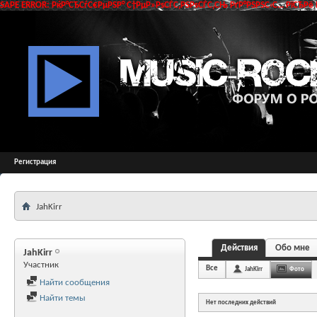
SAPE ERROR: РќР°СЂСѓС€РµРЅР° С†РµР»РѕСЃС‚РЅРѕСЃС‚СЊ РґР°РЅРЅС‹С… РїСЂРё 
Регистрация
JahKirr
Действия
Обо мне
JahKirr
Участник
Все
JahKirr
Фото
Найти сообщения
Найти темы
Нет последних действий