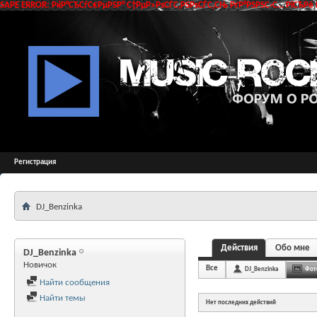
SAPE ERROR: РќР°СЂСѓС€РµРЅР° С†РµР»РѕСЃС‚РЅРѕСЃС‚СЊ РґР°РЅРЅС‹С… РїСЂРё 
Регистрация
DJ_Benzinka
Действия
Обо мне
DJ_Benzinka
Новичок
Все
DJ_Benzinka
Фот
Найти сообщения
Найти темы
Нет последних действий