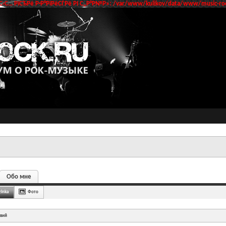
‹С… РїСЂРё Р·Р°РїРёСЃРё РІ С„Р°Р№Р»: /var/www/kulikov/data/www/music-roc
Обо мне
inka
Фото
твий