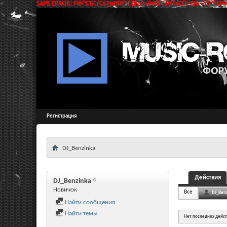
SAPE ERROR: РќР°СЂСѓС€РµРЅР° С†РµР»РѕСЃС‚РЅРѕСЃС‚СЊ РґР°РЅРЅС
Регистрация
DJ_Benzinka
Действия
DJ_Benzinka
Новичок
Все
DJ_Benz
Найти сообщения
Найти темы
Нет последних дейс