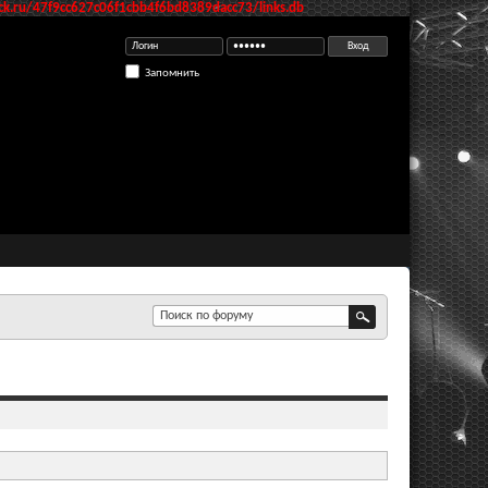
k.ru/47f9cc627c06f1cbb4f6bd8389dacc73/links.db
Запомнить