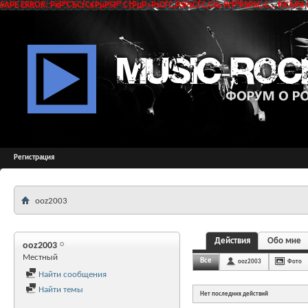
SAPE ERROR: РќР°СЂСѓС€РµРЅР° С†РµР»РѕСЃС‚РЅРѕСЃС‚СЊ РґР°РЅРЅС‹С… РїСЂРё 
Регистрация
ooz2003
Действия
Обо мне
ooz2003
Местный
Все
ooz2003
Фото
Найти сообщения
Найти темы
Нет последних действий