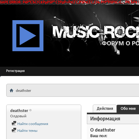
SAPE ERROR: РќР°СЂСѓС€РµРЅР° С†РµР»РѕСЃС‚РЅРѕСЃС‚СЊ РґР°РЅРЅС‹С… РїСЂРё 
Регистрация
deathster
Действия
Обо мне
deathster
Олдовый
Информация
Найти сообщения
О deathster
Найти темы
Ваш пол: