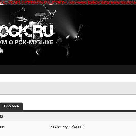
‹С… РїСЂРё Р·Р°РїРёСЃРё РІ С„Р°Р№Р»: /var/www/kulikov/data/www/music-roc
Обо мне
ия
ия
7 February 1983 (43)