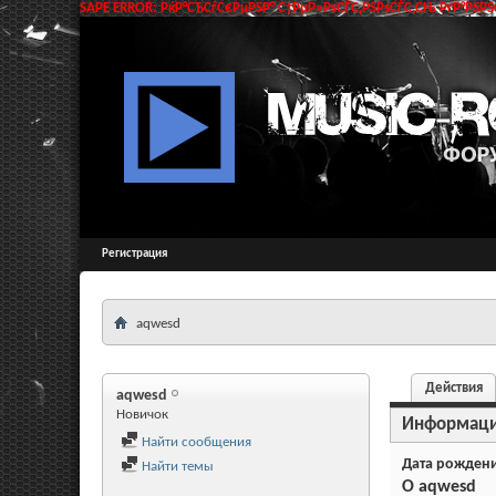
SAPE ERROR: РќР°СЂСѓС€РµРЅР° С†РµР»РѕСЃС‚РЅРѕСЃС‚СЊ РґР°РЅРЅС
Регистрация
aqwesd
Действия
aqwesd
Новичок
Информац
Найти сообщения
Дата рожден
Найти темы
О aqwesd