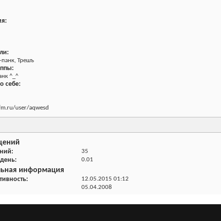
я:
ли:
-панк, Трешъ
ппы:
анк ^_^
 себе:
tfm.ru/user/aqwesd
щений
ений
35
 день
0.01
льная информация
тивность
12.05.2015
01:12
05.04.2008