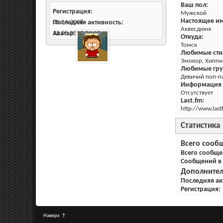
Ваш пол:
Регистрация
Мужской
Настоящее им
05.04.2008
Последняя активность
Аквесдюня
12.05.2015
Аватар
01:12
Откуда:
Томск
Любимые сти
Эмокор, Хиппи
Любимые гру
Девичий поп-п
Информация о
Отсутствует
Last.fm:
http://www.las
Статистика
Всего сооб
Всего сообщ
Сообщений в
Дополните
Последняя ак
Регистрация
Наверх
↑