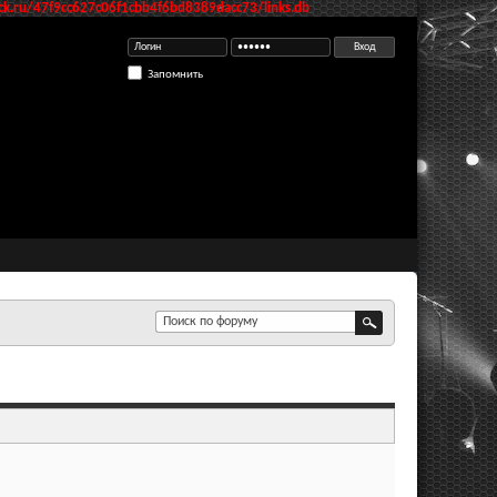
k.ru/47f9cc627c06f1cbb4f6bd8389dacc73/links.db
Запомнить