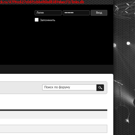
k.ru/47f9cc627c06f1cbb4f6bd8389dacc73/links.db
Запомнить