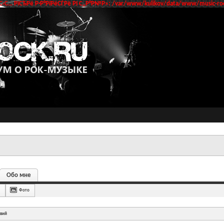
‹С… РїСЂРё Р·Р°РїРёСЃРё РІ С„Р°Р№Р»: /var/www/kulikov/data/www/music-roc
Обо мне
Фото
твий