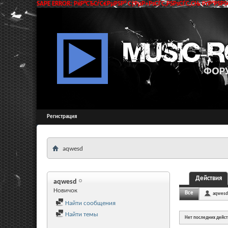
SAPE ERROR: РќР°СЂСѓС€РµРЅР° С†РµР»РѕСЃС‚РЅРѕСЃС‚СЊ РґР°РЅРЅС
Регистрация
aqwesd
Действия
aqwesd
Новичок
Все
aqwesd
Найти сообщения
Найти темы
Нет последних дейс