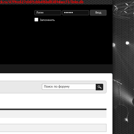
k.ru/47f9cc627c06f1cbb4f6bd8389dacc73/links.db
Запомнить