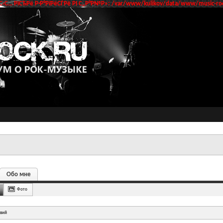
‹С… РїСЂРё Р·Р°РїРёСЃРё РІ С„Р°Р№Р»: /var/www/kulikov/data/www/music-roc
Обо мне
Фото
твий