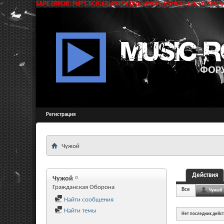
SAPE ERROR: РќР°СЂСѓС€РµРЅР° С†РµР»РѕСЃС‚РЅРѕСЃС‚СЊ РґР°РЅРЅС
Регистрация
Чужой
Действия
Чужой
Гражданская Оборона
Все
Чужой
Найти сообщения
Найти темы
Нет последних дейс